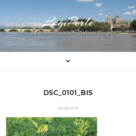
LogiPerle
Trois appartements de standing au coeur d'Avignon
DSC_0101_BIS
08/08/2019