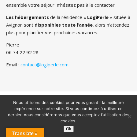
ensemble votre séjour, n’hésitez pas à le contacter.
Les hébergements
de la résidence «
LogiPerle
» située à
Avignon sont
disponibles toute l’année
, alors n’attendez
plus pour planifier vos prochaines vacances.
Pierre
06 74 22 92 28
Email :
contact@logiperle.com
Copyright 2022 - Tous droits réservés - Logiperle -
Mentions
légales
Nous utilisons des cookies pour vous garantir la meilleure
expérience sur notre site. Si vous continuez à utiliser ce
dernier, nous considérerons que vous acceptez l'utilisation des
cookies.
Ok
Translate »