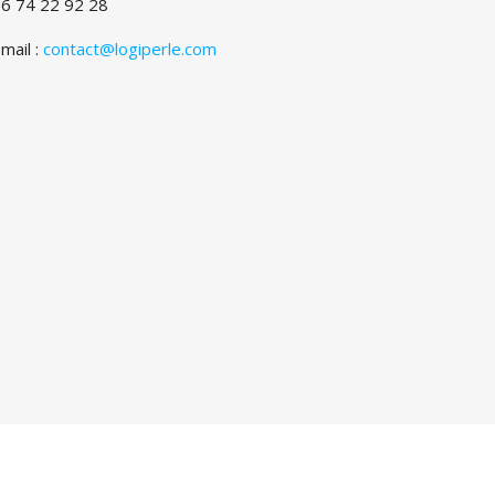
6 74 22 92 28
mail :
contact@logiperle.com
les