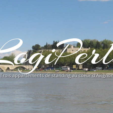
LogiPerl
Trois appartements de standing au coeur d'Avigno