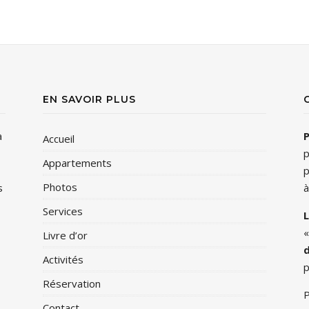
EN SAVOIR PLUS
à
P
Accueil
p
Appartements
p
Photos
s
à
Services
Livre d’or
d
Activités
p
Réservation
P
Contact