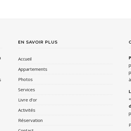
EN SAVOIR PLUS
à
P
Accueil
p
Appartements
p
Photos
s
à
Services
Livre d’or
d
Activités
p
Réservation
P
Contact