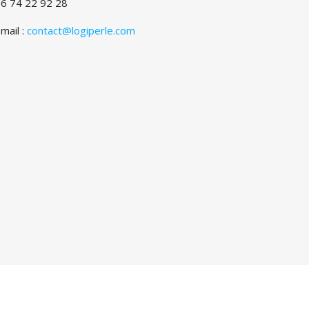
6 74 22 92 28
mail :
contact@logiperle.com
les