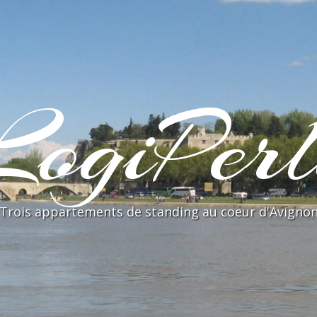
LogiPerl
Trois appartements de standing au coeur d'Avigno